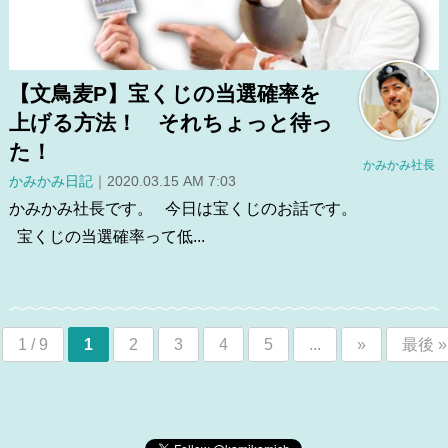
【文鳥麦P】宝くじの当選確率を
上げる方法！ それちょっと待っ
た！
かみかみ社長
かみかみ日記
｜2020.03.15 AM 7:03
かみかみ社長です。 今日は宝くじのお話です。
宝くじの当選確率って低...
1 / 9
1
2
3
4
5
...
»
最後 »